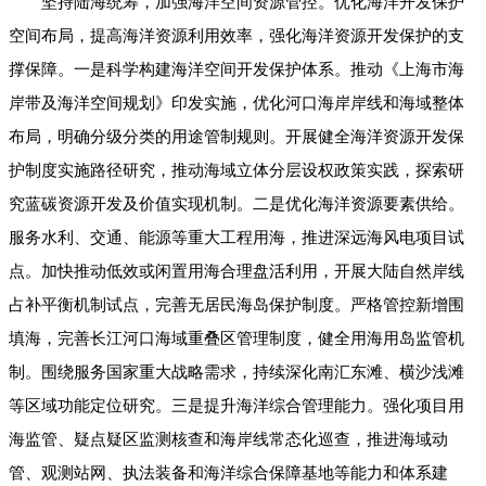
坚持陆海统筹，加强海洋空间资源管控。优化海洋开发保护
空间布局，提高海洋资源利用效率，强化海洋资源开发保护的支
撑保障。一是科学构建海洋空间开发保护体系。推动《上海市海
岸带及海洋空间规划》印发实施，优化河口海岸岸线和海域整体
布局，明确分级分类的用途管制规则。开展健全海洋资源开发保
护制度实施路径研究，推动海域立体分层设权政策实践，探索研
究蓝碳资源开发及价值实现机制。二是优化海洋资源要素供给。
服务水利、交通、能源等重大工程用海，推进深远海风电项目试
点。加快推动低效或闲置用海合理盘活利用，开展大陆自然岸线
占补平衡机制试点，完善无居民海岛保护制度。严格管控新增围
填海，完善长江河口海域重叠区管理制度，健全用海用岛监管机
制。围绕服务国家重大战略需求，持续深化南汇东滩、横沙浅滩
等区域功能定位研究。三是提升海洋综合管理能力。强化项目用
海监管、疑点疑区监测核查和海岸线常态化巡查，推进海域动
管、观测站网、执法装备和海洋综合保障基地等能力和体系建